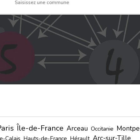
Paris
Île-de-France
Arceau
Montpel
Occitanie
Arc-sur-Tille
e-Calais
Hauts-de-France
Hérault