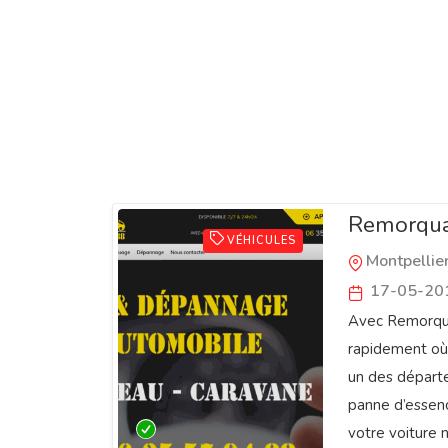
Remorqua
VÉHICULES
Montpellie
17-05-20
Avec Remorqua
rapidement où
un des départe
panne d’essenc
votre voiture 