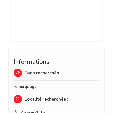
mécaniques et intervenir en cas de panne
au juste prix (l’entreprise étant non
soumise à la TVA). Dépannage,
Remorquage, Réparation, Révision &
Entretien
Informations
Tags recherchés :
remorquage
Localité recherchée :
-
Arc-sur-Tille