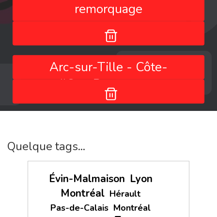
remorquage
Arc-sur-Tille - Côte-
d'Or - Bourgogne-
Franche-Comté -
France
Quelque tags...
Évin-Malmaison
Lyon
Montréal
Hérault
Pas-de-Calais
Montréal