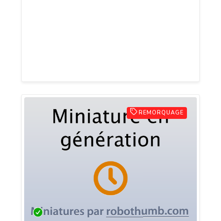
14 ans expériences qui aide propriétaires
et chauffeurs dans leurs soucis avec leurs
véhicules. Nous mettons tout en oeuvre
pour les permettre de reprendre la route
le plus vite.
REMORQUAGE