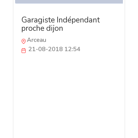
Garagiste Indépendant
proche dijon
Arceau
21-08-2018 12:54
Installé au Nord-Est de Dijon en Côte
d’Or (Bourgogne), le garage Cyril Auto
Dépannage vous apporte son expertise
technique pour prévenir les incidents
mécaniques et intervenir en cas de panne
au juste prix (l’entreprise étant non
soumise à la TVA). Dépannage,
Remorquage, Réparation, Révision &
Entretien