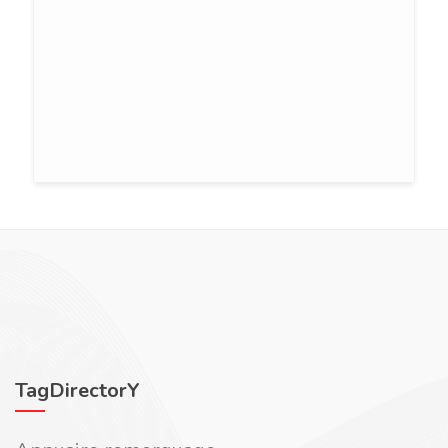
TagDirectorY