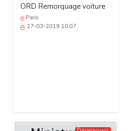
ORD Remorquage voiture
Paris
27-03-2019 10:07
ORD Remorquage, spécialisée en
remorquage voiture et dépannage voiture
pas cher, vient à votre rescousse en
intervenant en toute rapidité et dans les
meilleurs délais lorsque votre voiture
nécessite un dépannage ou est
accidentée. Notre entreprise spécialisée
en remorquage voiture en ile de France,
située dans les environs de paris
REMORQUAGE