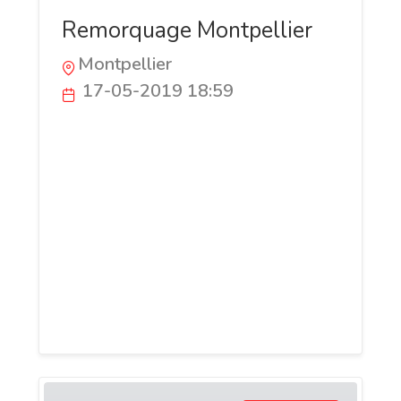
Remorquage Montpellier
Montpellier
17-05-2019 18:59
Avec Remorquage Montpellier, vous
pourrez être dépanné rapidement où que
vous soyez à Remorquage Montpellier ou
dans un des départements de Hérault .
En effet, que vous aillez une panne
d’essence, une erreur de carburant, un
problème de batterie, votre voiture ne
démarre pas, vous avez un voyant moteur
qui s’affiche vous disant de vous