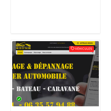
vous contribuez à la protection de
l'environnement tout en vous
débarrassant de votre épave
encombrante.
VÉHICULES