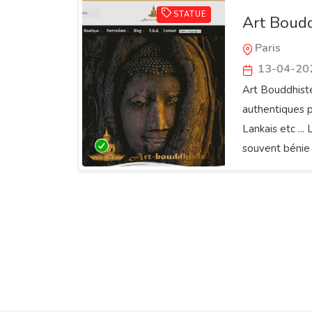
STATUE
Art Boudd
Paris
13-04-20
Art Bouddhiste
authentiques p
Lankais etc ...
souvent bénie 