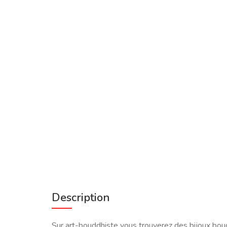
Description
Sur art-bouddhiste vous trouverez des bijoux bo