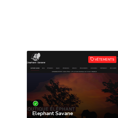
BIJOUX
VÊTEMENTS
ues,
Elephant Savane