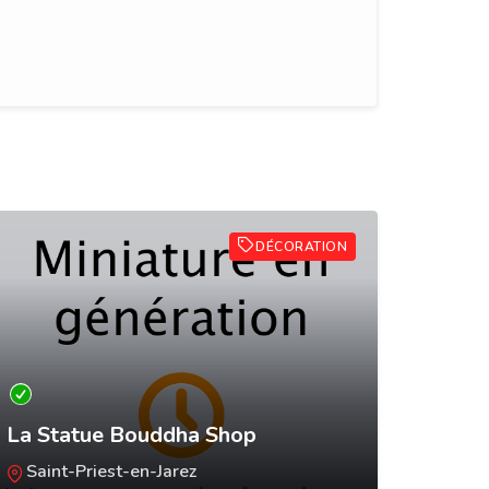
DÉCORATION
Harmo
La Statue Bouddha Shop
l’éne
Saint-Priest-en-Jarez
Orai