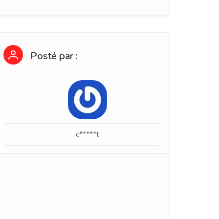
Posté par :
c*****t