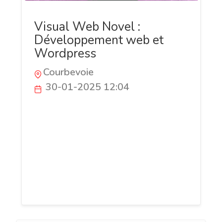
Visual Web Novel :
Développement web et
Wordpress
Courbevoie
30-01-2025 12:04
Visual Web Novel est un développeur
web freelance dans la création de site
internet html/Css et Wordpress entre
autres... Le freelance est également
référenceur web local pour aider à la
visibilité des petites et moyennes
entreprises.