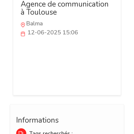
Agence de communication
à Toulouse
Balma
12-06-2025 15:06
Jixart est une agence créative basée à
Toulouse. Nous accompagnons les
entreprises dans leur transformation
digitale : création de site web, SEO,
branding, community management et
design graphique.
Informations
Tags recherchés :