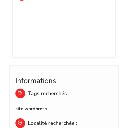
Jixart est une agence créative basée à
Toulouse. Nous accompagnons les
entreprises dans leur transformation
digitale : création de site web, SEO,
branding, community management et
design graphique.
Informations
Tags recherchés :
site wordpress
Localité recherchée :