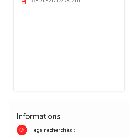
18-01-2019 00:48
Vous êtes entrepreneur ? artisan ou
libéral et vous souhaitez développer
votre clientèle ? Faites appel a bn com
pour l externalisation de vos services
commerciaux et digitaux ! Bilan de
l'entreprise...., prospection...,
développement de votre activité sur le
web... B'N Com est là pour vous
accompagner!
Informations
Tags recherchés :