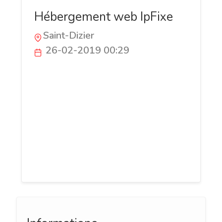
Hébergement web IpFixe
Saint-Dizier
26-02-2019 00:29
Vous avez crée un site Internet ou une
application web, et vous voulez trouver le
meilleur hébergement pour publier vos
pages et les rendre visibles ? Consultez
les offres proposées par cet hébergeur
professionnel et installez votre site en
toute sécurité sur un serveur performant,
le nom de domaine vous est offert.