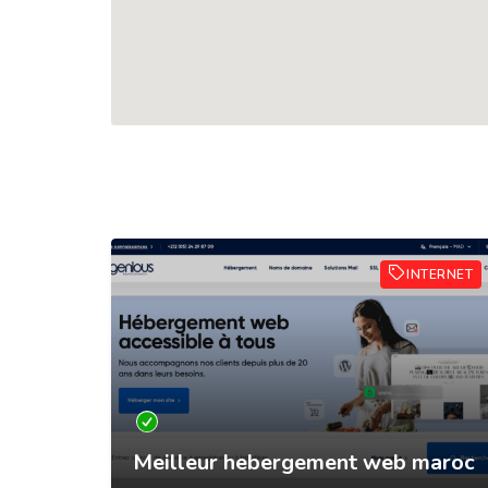
TERNET
INTERNET
Meilleur hebergement web maroc