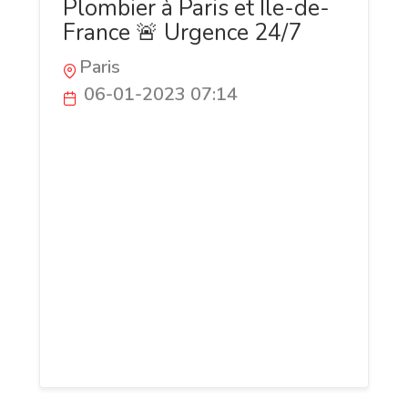
Plombier à Paris et Ile-de-
France 🚨 Urgence 24/7
Paris
06-01-2023 07:14
Plombier à Paris et Île-de-France.
Dépannage, installation, réparation de
tous systèmes de plomberie.
Maintenance, urgences 24/7. Contactez-
nous ! Nous sommes une entreprise de
plomberie basée à Paris et desservant
toute l'Île-de-France. Nous proposons des
services de qualité pour tous vos besoins
en matière de plomberie, de chauffage et
de climatisation.