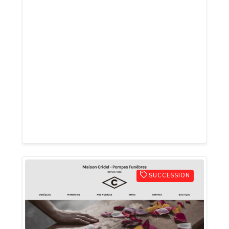
activité méconnue dans le secteur du
webmarketing et de la création de sites
internet. L'agence Studio Click ne créer
pas de sites internet pour des clients
mais proposent un réseau de sites à trafic
pour des annonceurs désireux de
promouvoir leurs services et leurs
produits sur des sites à forte valeur
ajoutée.
SUCCESSION