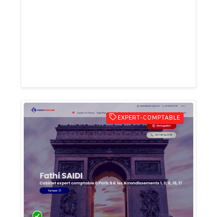
À la recherche d’un avocat en droit des
sociétés à Paris ? N’hésitez pas à prendre
contact avec Maître Catherine Dumont si
vous souhaitez prendre un rendez-vous !
La professionnelle se tient à votre écoute
afin de satisfaire tous vos besoins.
EXPERT-COMPTABLE