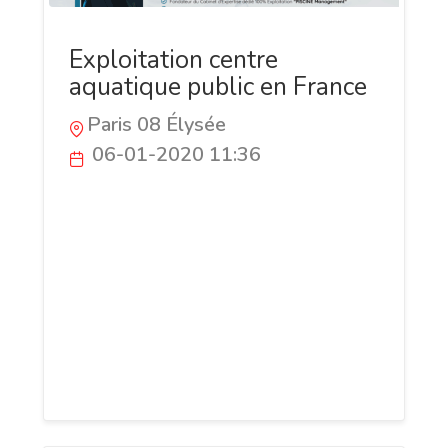
Exploitation centre
aquatique public en France
Paris 08 Élysée
06-01-2020 11:36
La délégation du service public (DSP), est
un contrat par lequel une personne
morale de droit public confie la gestion
d’un service public (centre aquatique)
dont elle a la responsabilité à un
délégataire public ou privé, et dont la
rémunération est liée au résultat de
l’exploitation du service.