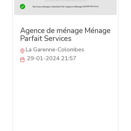
Agence de ménage Ménage
Parfait Services
La Garenne-Colombes
29-01-2024 21:57
Située à Paris, Ménage Parfait Services
est une entreprise spécialisée dans le
nettoyage résidentiel, offrant des
solutions complètes pour répondre à vos
besoins d'entretien domestique. Nous
vous proposons des conseils
personnalisés et des services de
nettoyage.