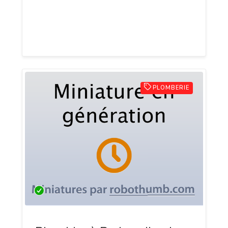
Développez votre application mobile
dans toute la France depuis une des
meilleures agences françaises.
PLOMBERIE