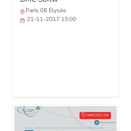
Paris 08 Élysée
21-11-2017 15:00
JaaS by Adelius est un service complet et
souple grâce à laquelle vous pouvez
bénéficier des multiples fonctions
d’automatisation de la charge de travail
intégrés à Control-M : facturation
avantageuse à la prestation, disponibilité
24/7 ; licences comprises (donc économies
sur les frais d’acquisition)
IMMOBILIER