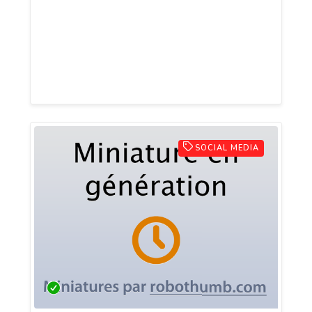
Kanayan vous assiste en cas de litiges
liés au domaine bancaire et vous
représente devant les différents organes
de juridiction.
SOCIAL MEDIA