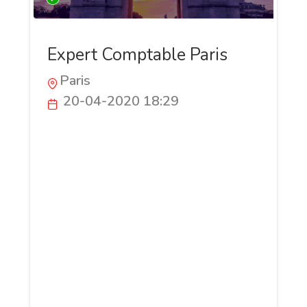
Expert Comptable Paris
Paris
20-04-2020 18:29
Mr Fathi SAIDI est un expert comptable à
Paris inscrit au tableau de l’ordre des
experts comptables – Région Paris Île-
de-France. Son cabinet est installé à 19
Boulevard Malesherbes, 75008 Paris Le
cabinet expert comptable Fathi SAIDI
attache beaucoup d’importance à
l’éthique professionnelle ainsi qu’à la
qualité du travail à travers la mise en
place d’une structure bien organisée,