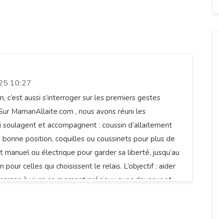
ite : pour un allaitement serein
25 10:27
 c’est aussi s’interroger sur les premiers gestes
 Sur MamanAllaite.com , nous avons réuni les
i soulagent et accompagnent : coussin d’allaitement
a bonne position, coquilles ou coussinets pour plus de
ait manuel ou électrique pour garder sa liberté, jusqu’au
 pour celles qui choisissent le relais. L’objectif : aider
maman à vivre ce moment précieux avec douceur et