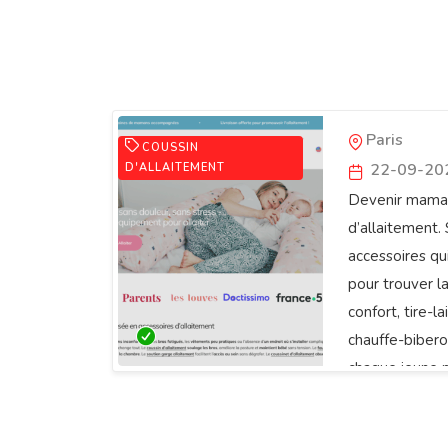
MamanAlla
Paris
COUSSIN
22-09-20
D'ALLAITEMENT
Devenir maman,
d’allaitement.
accessoires qu
pour trouver l
confort, tire-l
chauffe-biberon
chaque jeune 
simplicité.