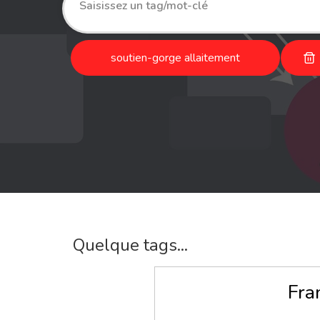
soutien-gorge allaitement
Quelque tags...
Fra