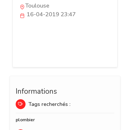
Toulouse
16-04-2019 23:47
EATEC est le plombier qui vous proposera
tout ses services à un prix imbattable.
Joignable sur toute la région Toulouse, le
plombier Toulouse pourra intervenir
rapidement.
Informations
Tags recherchés :
plombier