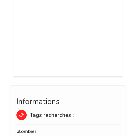
des travaux de toitures et de la
désobstruction et entretien des égouts.
Leurs services sont essentiellement
industriels (grande distribution,
entreprises, restaurants, etc.) mais aussi
ménagers. SPRL De Coster se déplace
également dans toute la Wallonie et à
Bruxelles.
Informations
Tags recherchés :
plombier