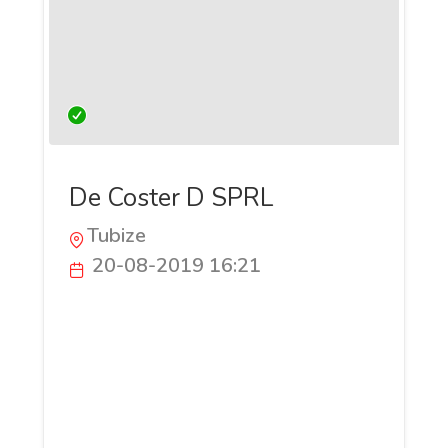
De Coster D SPRL
Tubize
20-08-2019 16:21
Créée en 1991, l’entreprise De Coster D.
possède une longue expérience dans le
monde du bâtiment. Les professionnels
mettent à votre disposition, tout leur
savoir-faire dans le domaine de la
plomberie/sanitaire en région de Tubize,