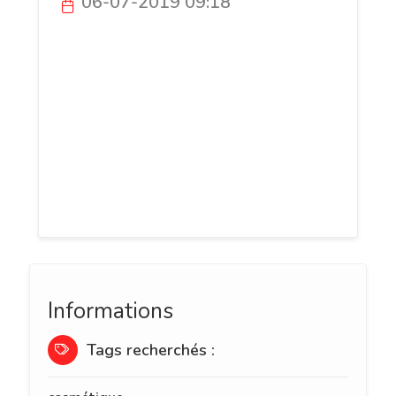
06-07-2019 09:18
Problème de hanche, de genou, d’épaule,
de dos, de pieds, de cheville, lombalgie
chronique ou simplement pour profiter
des toutes nouvelles techniques
permettant d’améliorer rapidement votre
forme et votre beauté, n’hésitez pas à
prendre rendez-vous avec Caroline
Romand, votre kiné à Hyères.
Informations
Tags recherchés :