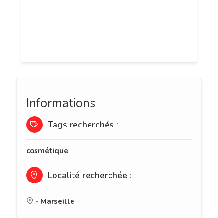
visage s’impose. Pour trouver le meilleur
soin dirigez-vous directement vers
AEMMO, le distributeur de produits
cosmétiques numéro 1 en France.
Informations
Tags recherchés :
cosmétique
Localité recherchée :
-
Marseille