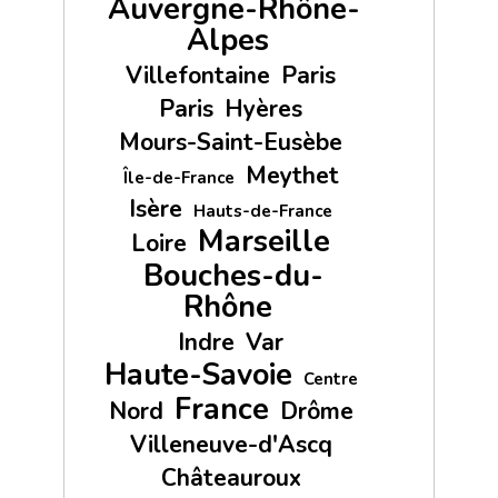
Auvergne-Rhône-
Alpes
Villefontaine
Paris
Paris
Hyères
Mours-Saint-Eusèbe
Meythet
Île-de-France
Isère
Hauts-de-France
Marseille
Loire
Bouches-du-
Rhône
Indre
Var
Haute-Savoie
Centre
France
Nord
Drôme
Villeneuve-d'Ascq
Châteauroux