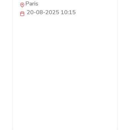
Paris
20-08-2025 10:15
Le cabinet Voyance Téléphone Avenir met
à votre disposition une équipe efficace de
voyants expérimentés, reconnus pour leur
sérieux et leur déontologie. Ici, c'est la
clarté qui prime. On veut vous faire
retrouver votre sérénité. Sans la
confiance, rien n'est possible. C'est
pourquoi chaque consultation s’appuie
sur une véritable expérience des arts
divinatoires et une écoute attentive. Un
numéro audiotel accessible à tout
moment, et qui vous ouvre la porte de ce
savoir : 0892 22 20 33 (0,60 €/mn).