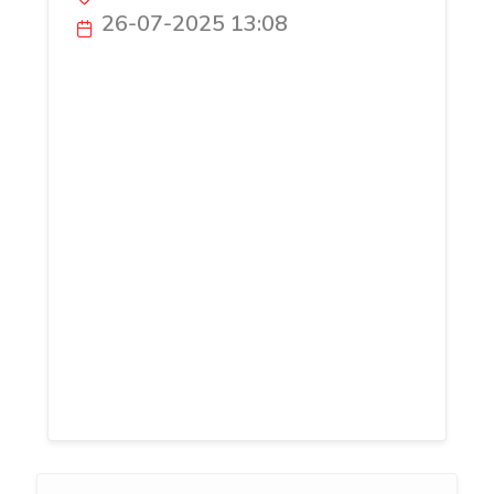
26-07-2025 13:08
Ce n’est pas l’avenir que vous redoutez,
c’est l’absence de signes. Et pourtant,
tout parle : les astres, les chiffres, les
cartes. Encore faut-il quelqu’un pour
entendre. La voyance par téléphone en
privé, c’est cet espace suspendu où une
voix saisit ce que vous-même n’osez
formuler. À l’heure des carrefours
intimes, offrez-vous une lecture claire,
profonde, intuitive. Avec Voyance
Téléphone Premium, les réponses ne
devinent pas — elles révèlent.