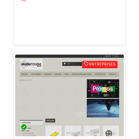
Spécialisé dans la découpe et la gravure
de plaques en Plastique, la société
MAREL vous propose tous types de
fabrications sur-mesure.
ENTREPRISES