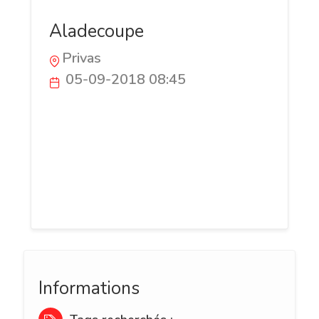
Aladecoupe
Privas
05-09-2018 08:45
A la recherche de solution de découpes
ou gravures sur matières plastiques ultra
personnalisées ? Besoins d'une écoute
attentive et d'un suivi de l'ensemble de
vos projets ? Ne cherchez plus
Aladecoupe est ce qu'il vous faut.
Informations