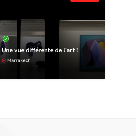
FAI T
Une vue différente de l’art !
VoIP
Marrakech
Forc