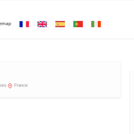
temap
pes
France