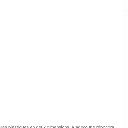
ières plastiques en deux dimensions, Aladecoupe répondra