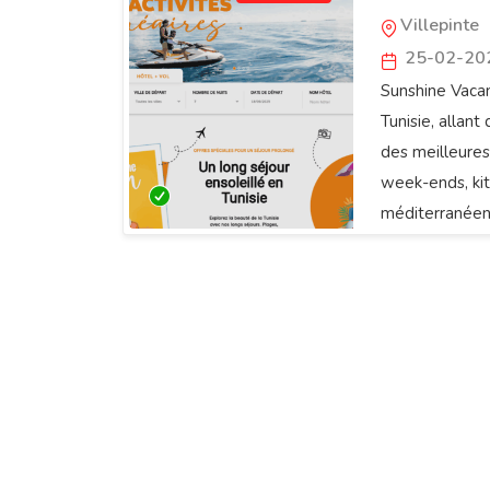
Villepinte
25-02-20
Sunshine Vaca
Tunisie, allant
des meilleures
week-ends, kit
méditerranéen
explorer la Tun