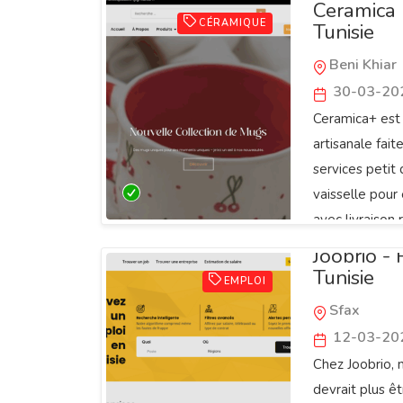
Ceramica P
CÉRAMIQUE
Tunisie
Beni Khiar
30-03-20
Ceramica+ est 
artisanale fai
services petit
vaisselle pour
avec livraison 
Joobrio -
Tunisie
EMPLOI
Sfax
12-03-20
Chez Joobrio, 
devrait plus ê