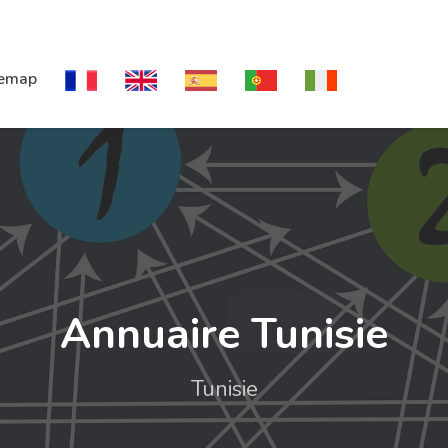
temap
Annuaire Tunisie
Tunisie