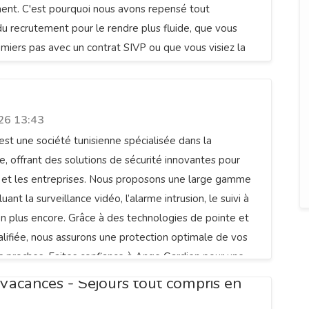
ent. C'est pourquoi nous avons repensé tout
u recrutement pour le rendre plus fluide, que vous
emiers pas avec un contrat SIVP ou que vous visiez la
CDI.
dien
26 13:43
st une société tunisienne spécialisée dans la
ce, offrant des solutions de sécurité innovantes pour
rs et les entreprises. Nous proposons une large gamme
uant la surveillance vidéo, l’alarme intrusion, le suivi à
en plus encore. Grâce à des technologies de pointe et
lifiée, nous assurons une protection optimale de vos
s proches. Faites confiance à Ange Gardien pour une
 compromis, à tout moment et où que vous soyez.
Vacances - Séjours tout compris en