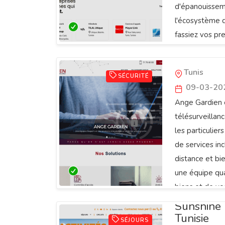
d'épanouissem
l'écosystème d
fassiez vos pr
stabilité d'un 
Ange Gar
Tunis
SÉCURITÉ
09-03-20
Ange Gardien e
télésurveillan
les particulie
de services incl
distance et bi
une équipe qua
biens et de vo
sécurité sans
Sunshine 
Tunisie
SÉJOURS