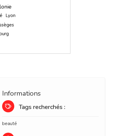
lonie
zé
Lyon
ssèges
ourg
Informations
Tags recherchés :
beauté