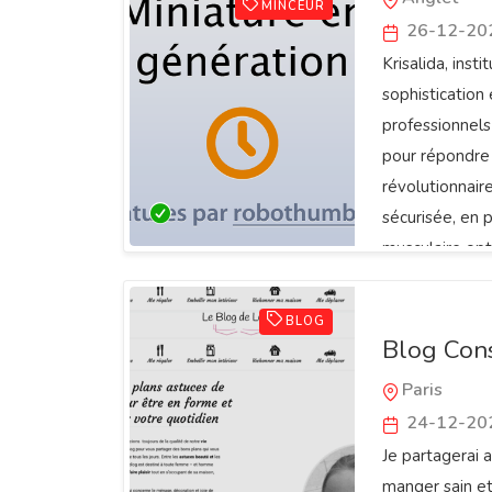
MINCEUR
26-12-20
Krisalida, inst
sophisticatio
professionnels
pour répondre 
révolutionnaire
sécurisée, en p
musculaire opt
pointe.
BLOG
Blog Conse
Paris
24-12-20
Je partagerai 
manger sain et