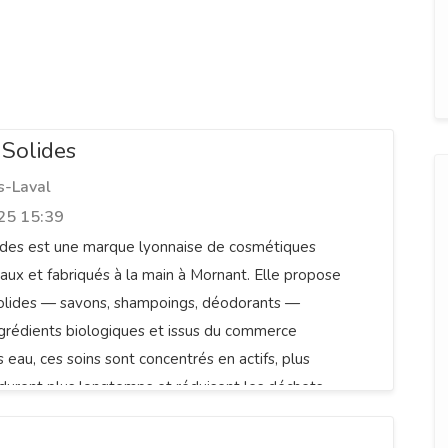
 Solides
s-Laval
25 15:39
lides est une marque lyonnaise de cosmétiques
anaux et fabriqués à la main à Mornant. Elle propose
solides — savons, shampoings, déodorants —
grédients biologiques et issus du commerce
 eau, ces soins sont concentrés en actifs, plus
urent plus longtemps et réduisent les déchets.
centre esthétique