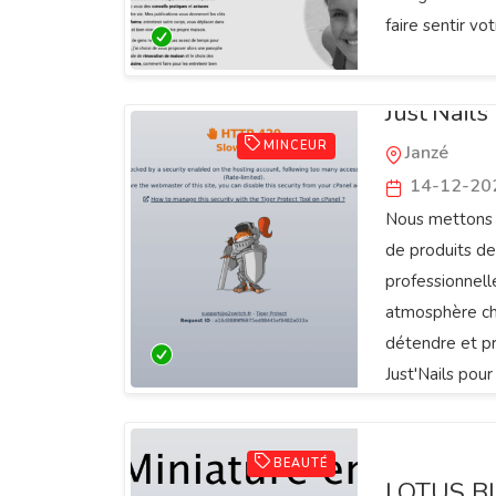
faire sentir vo
Just’Nails
MINCEUR
Janzé
14-12-20
Nous mettons l
de produits de
professionnell
atmosphère ch
détendre et pr
Just'Nails pou
de bien-être i
BEAUTÉ
LOTUS B