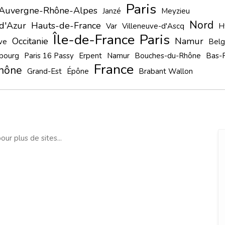
Paris
Auvergne-Rhône-Alpes
Janzé
Meyzieu
Nord
d'Azur
Hauts-de-France
Var
Villeneuve-d'Ascq
H
Île-de-France
Paris
Occitanie
Namur
ve
Belg
bourg
Paris 16 Passy
Erpent
Namur
Bouches-du-Rhône
Bas-R
France
hône
Grand-Est
Épône
Brabant Wallon
our plus de sites...