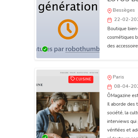
Bessèges
22-02-20
Boutique bien-
cosmétiques bi
des accessoire
ÔMagazine
Paris
CUISINE
08-04-20
ÔMagazine est 
Il aborde des 
société, la cult
interviews qui
vérifiées et a