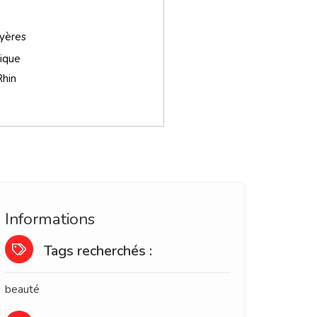
yères
ique
hin
Informations
Tags recherchés :
beauté