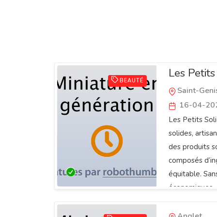
Les Petits
BEAUTÉ
Saint-Geni
16-04-20
Les Petits So
solides, artis
des produits 
composés d’in
équitable. Sans
économiques, d
Krisalida 
Anglet