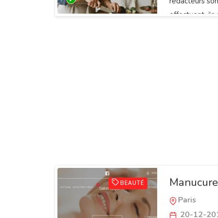
rédacteurs son
effectuent, ils
et traiter de t
Manucure 
BEAUTÉ
Paris
20-12-20