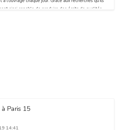
t à l'ouvrage chaque jour. Grâce aux recherches qu'ils
 sont ainsi capable de produire des écrits de qualités
outes sorte de sujet avec objectivité et efficacité.
à Paris 15
19 14:41