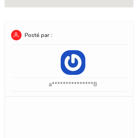
Posté par :
a***************8