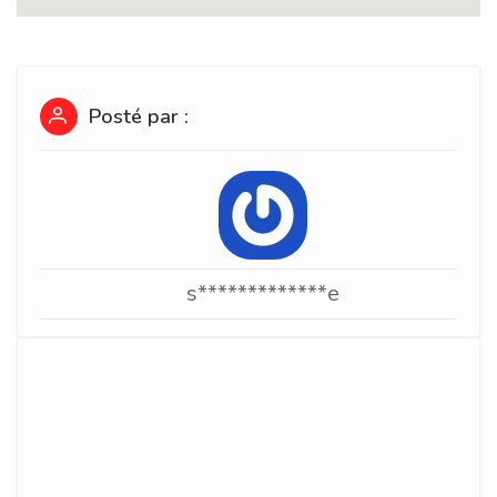
Posté par :
s*************e