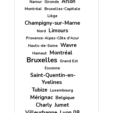
Arlon
Namur
Gironde
Montréal
Bruxelles-Capitale
Liège
Champigny-sur-Marne
Limours
Nord
Provence-Alpes-Côte d'Azur
Wavre
Hauts-de-Seine
Montréal
Hainaut
Bruxelles
Grand Est
Essonne
Saint-Quentin-en-
Yvelines
Tubize
Luxembourg
Mérignac
Belgique
Charly
Jumet
Villeurbanne
Lyon 08