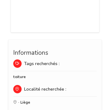
Sodry est une entreprise située à Liège et
spécialisée dans tous les travaux de
toitures et de transformation de
bâtiments.
Informations
Tags recherchés :
toiture
Localité recherchée :
-
Liège