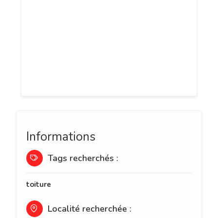
Leurs services sont essentiellement
industriels (grande distribution,
entreprises, restaurants, etc.) mais aussi
ménagers. SPRL De Coster se déplace
également dans toute la Wallonie et à
Bruxelles.
Informations
Tags recherchés :
toiture
Localité recherchée :