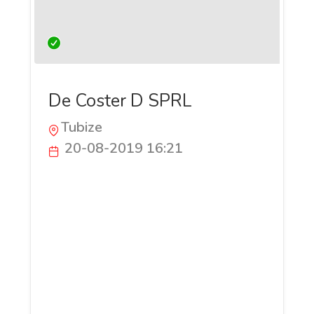
De Coster D SPRL
Tubize
20-08-2019 16:21
Créée en 1991, l’entreprise De Coster D.
possède une longue expérience dans le
monde du bâtiment. Les professionnels
mettent à votre disposition, tout leur
savoir-faire dans le domaine de la
plomberie/sanitaire en région de Tubize,
des travaux de toitures et de la
désobstruction et entretien des égouts.