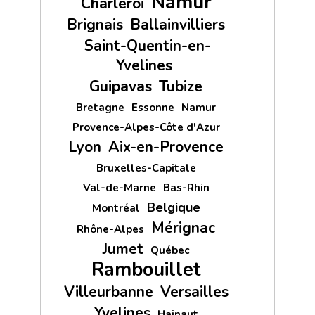
Namur
Charleroi
Brignais
Ballainvilliers
Saint-Quentin-en-
Yvelines
Guipavas
Tubize
Bretagne
Essonne
Namur
Provence-Alpes-Côte d'Azur
Lyon
Aix-en-Provence
Bruxelles-Capitale
Val-de-Marne
Bas-Rhin
Belgique
Montréal
Mérignac
Rhône-Alpes
Jumet
Québec
Rambouillet
Villeurbanne
Versailles
Yvelines
Hainaut