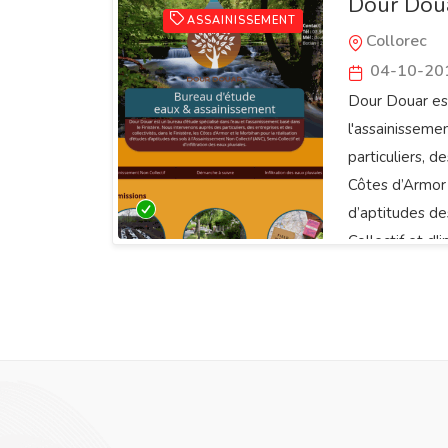
Dour Dou
ASSAINISSEMENT
Collorec
04-10-20
Dour Douar est
l'assainisseme
particuliers, d
Côtes d’Armor 
d’aptitudes de
Collectif et d'i