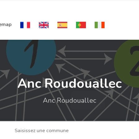
temap
Anc Roudouallec
Anc Roudouallec