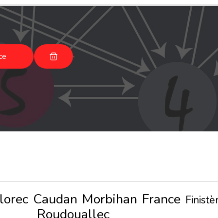
ce
lorec
Caudan
Morbihan
France
Finistè
Roudouallec