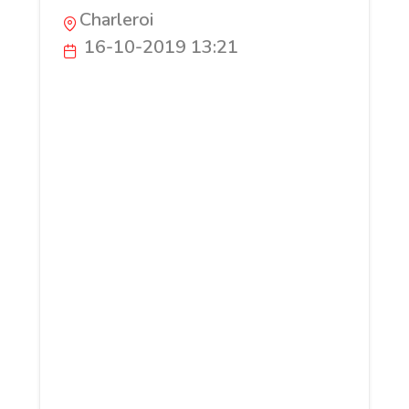
Charleroi
16-10-2019 13:21
PMP Assainissement et Débouchage
assure le débouchage, l'analyse et la
réparation de votre tuyauterie
domestique ou industrielle. Les équipes
de PMP AD sont également capables de
réaliser les travaux d'égouttage de votre
habitation. Notre zone de travail s'étend
sur le Hainaut (Mons, Tournai, La Louvière,
Charleroi, ...) et le Nord de la France.
Depuis plus de 20 ans, nous aiguisons
notre savoir-faire et adaptons nos
méthodes à l'aide des dernières
technologies (caméra endoscopique, etc.).