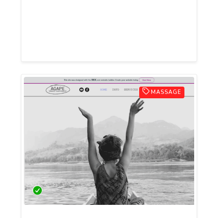
depuis 2016 dans le secteur culinaire.
J’accompagne les entreprises sur leur
développement en leur façonnant une
image gourmande.
MASSAGE