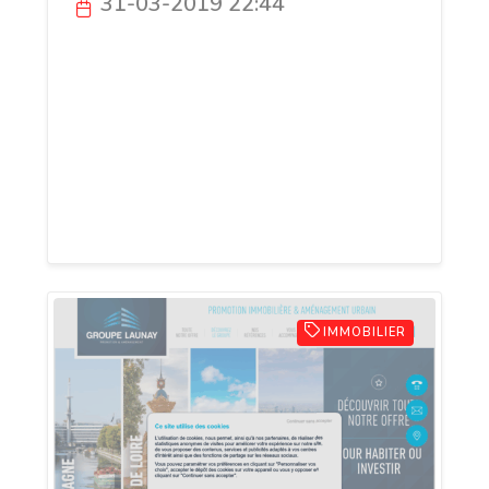
31-03-2019 22:44
Hermit’Alu est implantée à l’Hermitage à
l’ouest de Rennes. Crées en 1997, nous
sommes aujourd’hui le véritable
spécialiste de la fabrication et de la pose
de menuiseries aluminium et de
miroiteries sur l’ensemble du Grand
Ouest.
IMMOBILIER