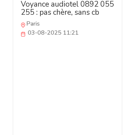
Voyance audiotel 0892 055
255 : pas chère, sans cb
Paris
03-08-2025 11:21
Besoin de réponses immédiates pour
votre avenir ? La voyance audiotel, c’est
simple et direct : appelez le 0892 055
255, nuérmo sans CB et pas cher. Parlez
tout de suite avec une voyante experte
qui saura vous comprendre et vous aider.
Disponible 24h/24, à 0,45€/min, ce numéro
de voyance audiotel vous donne un accès
immédiat à des réponses claires sur
l’amour, le travail ou votre avenir
personnel. Cessez de vous inquiéter,
retrouvez la sérénité. Vous êtes guidé(e).