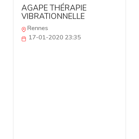
AGAPE THÉRAPIE
VIBRATIONNELLE
Rennes
17-01-2020 23:35
Agape Thérapie Vibrationnelle est un
site visé au bien-être de la personne et à
la prise de conscience du pouvoir qu'elle
a vis-à-vis de son corps et de son destin.
Les thérapies proposées sont des
psychothérapies énergétiques alternative
à la médecine traditionnelle, qui veulent
aider la personne à se retrouver,
s'harmoniser, améliorer la qualité de sa
vie, soigner ses relations, se relaxer,
soigner des maladies, résoudre des