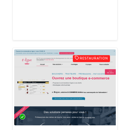
s'occupe de tout. DC COM, votre agence
web spécialisé en conception de site web
et en référencement (SEO) sur les
moteurs de recherche.
RESTAURATION