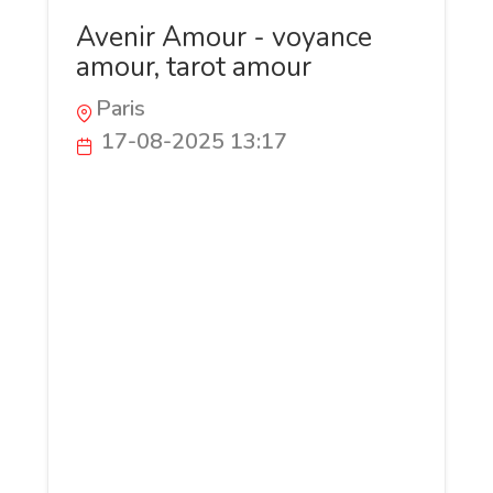
Avenir Amour - voyance
amour, tarot amour
Paris
17-08-2025 13:17
Appelez à tout moment le 0899 864 824
(0,80 €/mn), Votre avenir amoureux vous
sera dévoilé en toute confidentialité.
Interrogez une voyante qui vous écoute
sans jugement et vous conseille avec
bienveillance. La consultation est privée,
discrète et entièrement centrée sur vous
et vos sentiments. Que vous cherchiez à
retrouver l’harmonie dans votre couple, à
mesurer votre compatibilité avec un
nouveau partenaire, ou à deviner si une