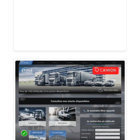
conflits intérieurs, harmoniser des vieux
traumatismes. Services: MÉDITATIONS
GUIDÉES, SOIN REIKI, MASSAGES BIEN-
ÊTRE REIKI, CONSULTATIONS
MEDIUMNIQUES SENSITIVES, ART
CAMION