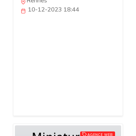
Rennes
10-12-2023 18:44
Comparateur et classement des
meilleurs sites, 100% gratuits et sans
abonnement, gratuits de cashback.
Comparatif des primes d'inscriptions, taux
de remboursement, primes de
parrainage... Bonus Amabassadeur en
exclusivité pour nos membres / visiteurs.
Bon de réduction, code promo, coupon à
imprimer. Tout pour réaliser des
économies. Forum avec les paiements
reçus, fiches et avis sur les sites.
AGENCE WEB