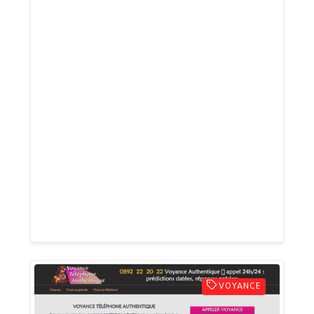
lucide des rêves, elles captent vos
énergies pour des prédictions éclatantes.
Sans inscription ni attente, plongez dans
une consultation unique ! Amour, boulot,
famille : posez vos questions, nos
voyantes vous guident avec sincérité.
Leurs réponses vibrantes boostent votre
confiance pour avancer. Envie de clarté
sur votre destin ? Appelez maintenant
pour une voyance immédiate et précise
qui éclaire votre chemin de vie personnel.
VOYANCE