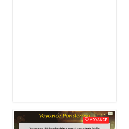
voyance, médiumnité et tarologie, au
0892 22 20 22 (60cts/mn), vous donnent
les clés pour triompher dans l’amour, les
finances ou votre carrière. Sans CB, nos
consultations dynamisent vos choix,
soutenues par des ressources gratuites
en numérologie et cartomancie.
Transformez vos doutes en opportunités
et forgez un avenir éclatant ! Relevez le
défi dès aujourd’hui : un simple appel
peut changer la donne. Lancez-vous et
faites briller votre destin avec audace !
VOYANCE