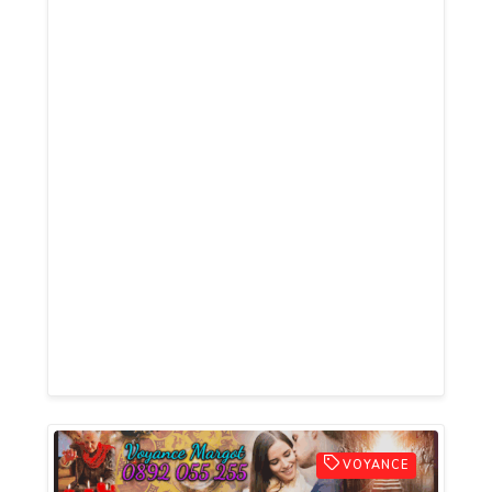
de cœur, décision à prendre, avenir pro
flou ? Nos voyants vous répondent sans
attente, avec douceur et clarté.
Consultation anonyme, sans inscription, à
0,60 €/min. Un doute, une hésitation ?
Vous n’êtes plus seul(e). Notre expérience
de la voyance pure et sérieuse, nous la
mettons à votre service en consultation
directe de voyance par téléphone. Vous
allez retrouver confiance en l'avenir et
surtout en vous-même. Prenez grand soin
de vous.
VOYANCE