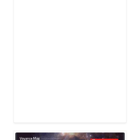
étaient à portée de voix ? La voyance
téléphone gratuite vous permet d’obtenir
en quelques minutes un éclairage clair
sur vos doutes, vos projets et vos
relations. Accessible 24h/24, sans carte
bancaire ni rendez-vous, elle vous
connecte immédiatement à un voyant ou
une voyante expérimentée. Que ce soit
pour comprendre une situation
amoureuse, anticiper un choix
professionnel ou explorer votre chemin
de vie, un simple appel peut transformer
vos incertitudes en décisions éclairées.