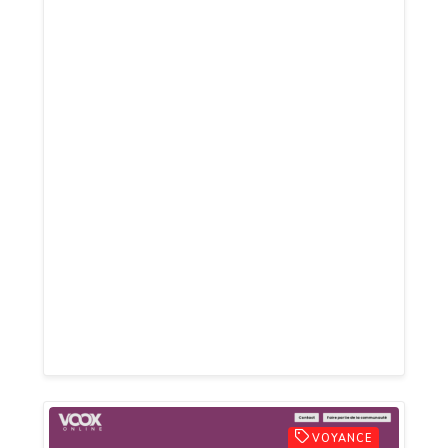
! mais une voyance en direct qui sera
surtout de qualité ; car oui, nous
estimons que la voyance gratuite doit
vous apporter les réponses que vous êtes
venu trouver en nous appelant au 0892 22
20 22. Profitez d'un regain d'espoir et de
sérénité. Imaginez-vous discuter avec une
voyante qui a la capacité de voir au-delà
des apparences et de vous donner des
réponses précises à toutes vos questions.
Vous pourrez découvrir les opportunités à
venir, savoir si la chance va vous sourire,
si l'amour va venir rapidement.
VOYANCE