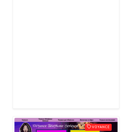
argent, travail, famille... Elle saura voir ce
qui échappe à vos yeux. Elle vous
révélera la vérité que vous avez besoin
de connaître pour avancer. Vous n’avez
pas encore gagné au loto, mais déjà, vous
pouvez consulter une voyante sans
vendre un rein. Grâce à la voyance pas
chère par téléphone, vous allez enfin
pouvoir retrouver votre sérénité, L’univers
vous parle, et il n'attend que vous.
Oserez-vous reprendre votre destin en
main ?
VOYANCE