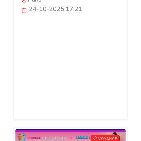
24-10-2025 17:21
✨ VOYANCE TÉLÉPHONE TAROT ✨ 20 ans
d’expérience au service de votre avenir 🌙
Parce que chaque question mérite une
réponse claire, notre équipe de voyantes
et médiums met son savoir-faire et sa
sensibilité à votre disposition via notre
voyance téléphone au 0892 02 01 25 (0,60
€/mn) 📞 Sans carte bancaire, disponible
24h/24 et 7j/7, notre ligne directe vous
relie instantanément à des
professionnelles de confiance.
VOYANCE