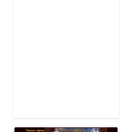
? Reprenez le contrôle de votre vie.
Voyance Mag vous guide vers ces points
de convergence entre votre histoire
intime et les clés symboliques offertes
par la voyance. Les arts divinatoires sont
des instruments de lecture de soi, mais
aussi des leviers pour réinventer votre
chemin.Voyance Mag, c’est un véritable
guide pour ceux qui ne veulent plus être
dépossédés de leur propre vie. Nous vous
aidons à comprendre et à tirer parti des
arts divinatoires pour construire un avenir
conforme à vos rêves secrets.