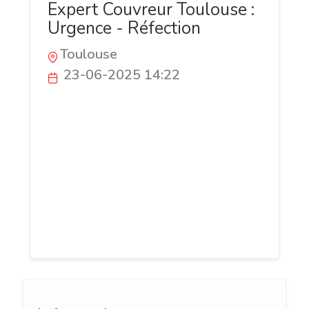
Expert Couvreur Toulouse :
Urgence - Réfection
Toulouse
23-06-2025 14:22
Couvreur Toulouse Pro vous accompagne
pour tous vos travaux de toiture en
Haute-Garonne : réparation, rénovation,
zinguerie, isolation et interventions
d’urgence. Notre équipe d’artisans
qualifiés assure des prestations soignées
à Toulouse et dans ses environs, avec
professionnalisme et rapidité.