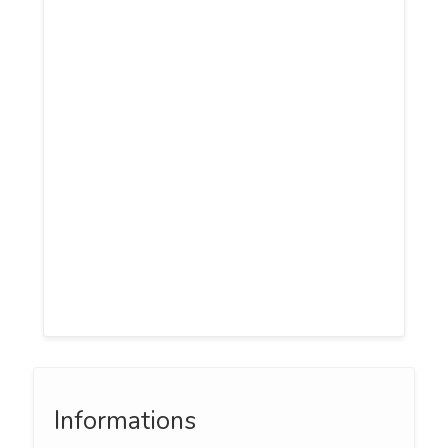
MIT est née le 06 Mars 2012 sous
l’impulsion d’ingénieurs et docteurs en
informatique, spécialisés dans plusieurs
domaines dont les nouvelles
technologies et Internet des objets. MIT
est une société dont le nom est porteur
de sens, une société d’ingénierie en
nouvelles technologies axées sur la
polyvalence de ces ressources humaines.
L’entreprise est un fournisseur de
solutions innovantes web et m
Informations