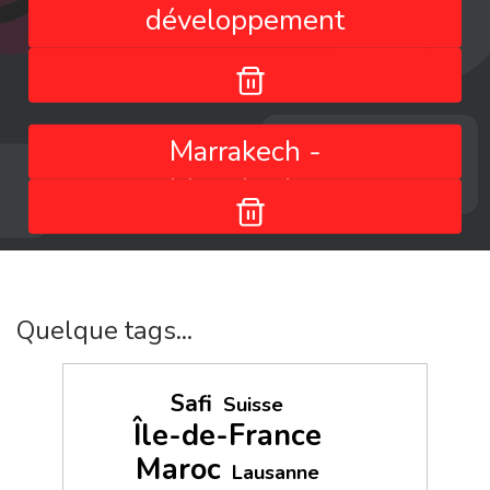
développement
Marrakech -
Marrakech -
Marrakesh-Safi -
Maroc
Quelque tags...
Safi
Suisse
Île-de-France
Maroc
Lausanne