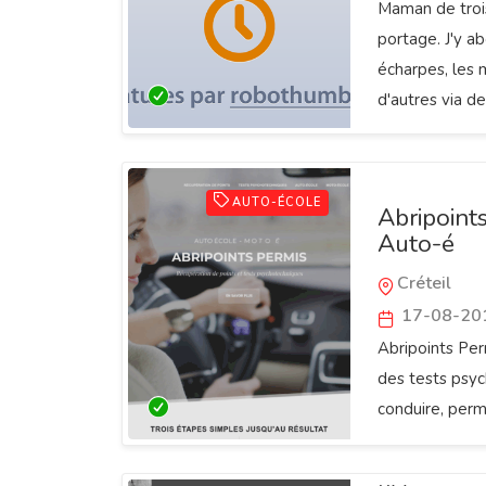
Maman de trois
portage. J'y a
écharpes, les 
d'autres via d
AUTO-ÉCOLE
Abripoint
Auto-é
Créteil
17-08-20
Abripoints Per
des tests psyc
conduire, perm
Télésecrét