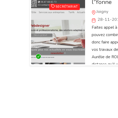
l'Yonne
SECRÉTARIAT
Joigny
28-11-20
Faites appel à
pouvez combine
donc faire appe
vos travaux de
Aurélie de ROL
distance qu’il 
Internet.