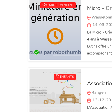
GARDE D'ENFANT
Micro - C
Wasselon
14-03-20
La Micro - Crè
4 ans à Wassel
Lutins offre u
accompagnant l
ENFANTS
Associati
Rangen
13-12-20
L'Association 