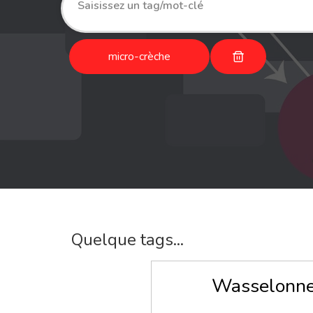
micro-crèche
Quelque tags...
Wasselonn