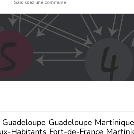
Guadeloupe
Guadeloupe
Martinique
ux-Habitants
Fort-de-France
Martini