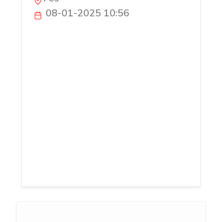
08-01-2025 10:56
DISWIN est une société innovante
spécialisée dans la distribution et la
vente des fauteuils de bureau,
d’équipements de bureau et du matériels
et équipements informatiques aux
entreprises. Nous nous engageons à
fournir à nos clients des produits de
qualité supérieure, des services fiables et
des conseils d’experts pour répondre à
tous leurs besoins en matière de mobilier
et d’informatique.