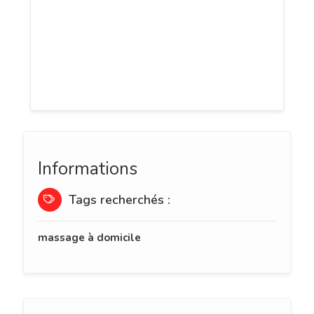
dans la douceur et l'écoute bienveillante
du corps. Tous mes soins et massages
sont inscrits dans une démarche Eco-
responsable plus respectueuse de votre
peau et de notre planète
Informations
Tags recherchés :
massage à domicile