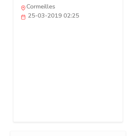
Cormeilles
25-03-2019 02:25
Les abat-jour d'illumine, artisan/artisane
abat-jouriste normande de formation
depuis 2013. Création et restauration
d'abat-jour sur-mesure. abat jour,
luminaire, création sur mesure fait à la
main dans mon atelier boutique à
Cormeilles (27260) dans l'Eure, Haute-
Normandie. Contrecollés, Couture,
Appliques, Suspensions, en fonction de
votre intérieur. Abat-jouriste passionnée.
Haut de gamme, luxe