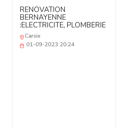
RENOVATION
BERNAYENNE
:ELECTRICITE, PLOMBERIE
Carsix
01-09-2023 20:24
https://renovation-installation-
electrique.fr/contact SES COMPÉTENCES
ET QUALITÉS ? Méthodique, l'électricien
suit un protocole précis : connaître les
lois de l'électricité, ainsi que les normes
à respecter savoir adopter une vision
globale du projet être capable de
respecter des délais stricts avoir de
bonnes notions de bricolage savoir
communiquer avec une équipe, tout en