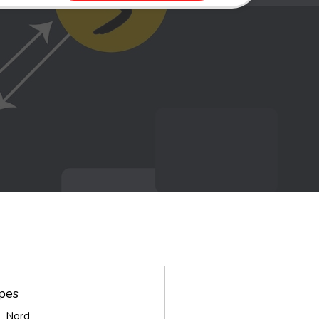
pes
Nord