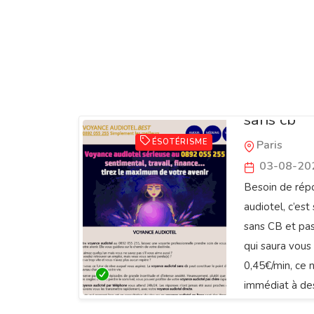
Voyance a
sans cb
ÉSOTÉRISME
Paris
03-08-20
Besoin de rép
audiotel, c’es
sans CB et pas
qui saura vous
0,45€/min, ce
immédiat à des 
avenir personn