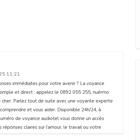
udiotel 0892 055 255 : pas chère,
25 11:21
onses immédiates pour votre avenir ? La voyance
t simple et direct : appelez le 0892 055 255, nuérmo
 cher. Parlez tout de suite avec une voyante experte
 comprendre et vous aider. Disponible 24h/24, à
 numéro de voyance audiotel vous donne un accès
réponses claires sur l’amour, le travail ou votre
el. Cessez de vous inquiéter, retrouvez la sérénité.