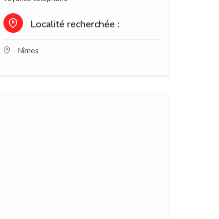
Localité recherchée :
-
Nîmes