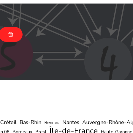
Créteil
Bas-Rhin
Nantes
Auvergne-Rhône-Al
Rennes
Île-de-France
on 08
Bordeaux
Brest
Haute-Garonne