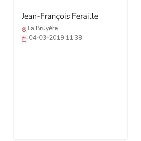
Jean-François Feraille
La Bruyère
04-03-2019 11:38
L'entreprise Feraille est spécialisée dans
la pose de carrelage et de chape depuis
1959. L'équipe de carreleurs se déplace
dans toute la province de Namur et du
Brabant wallon. Grâce à son savoir-faire,
cette société familiale réalise des
travaux durables : pose de carrelages,
création de douches italiennes,
placement de pierres naturelles,
réalisation de chapes, etc.