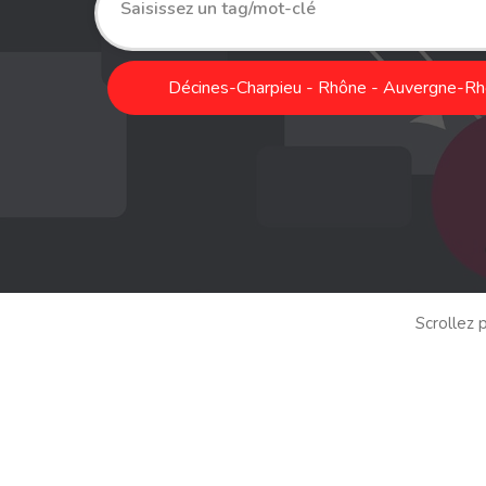
Décines-Charpieu - Rhône - Auvergne-Rh
Scrollez p