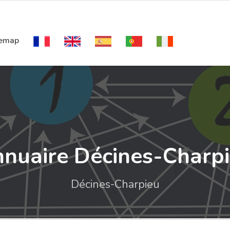
temap
nuaire Décines-Charp
Décines-Charpieu