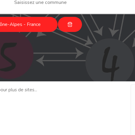
ône-Alpes - France
our plus de sites...