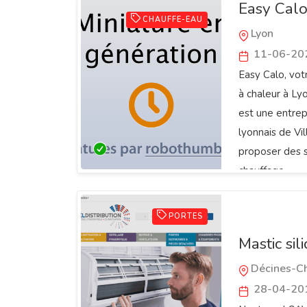
Easy Calo
CHAUFFE-EAU
Lyon
11-06-20
Easy Calo, vot
à chaleur à Ly
est une entrepr
lyonnais de V
proposer des s
chauffage.
PORTES
Mastic sil
Décines-C
28-04-20