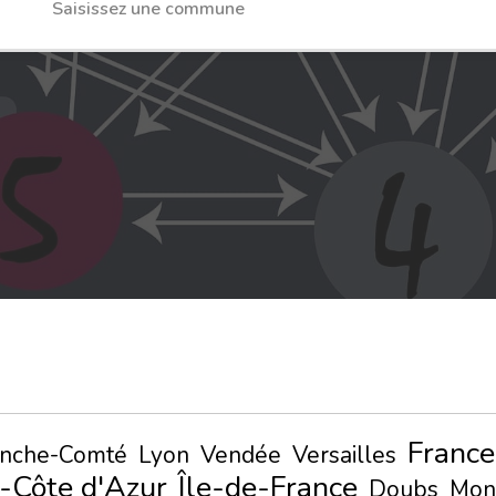
France
anche-Comté
Lyon
Vendée
Versailles
-Côte d'Azur
Île-de-France
Doubs
Mon