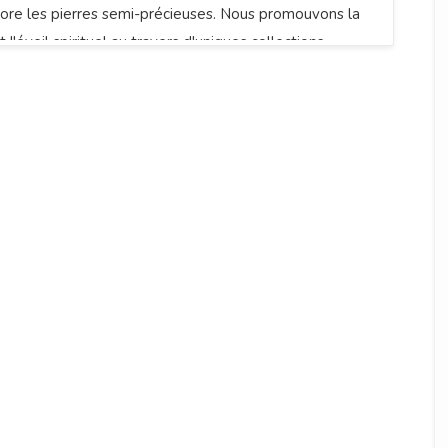
core les pierres semi-précieuses. Nous promouvons la
t l'éveil spirituel au travers d'uniques collections.