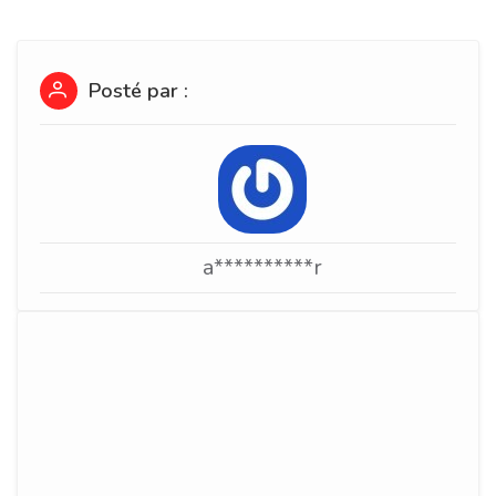
Posté par :
a**********r