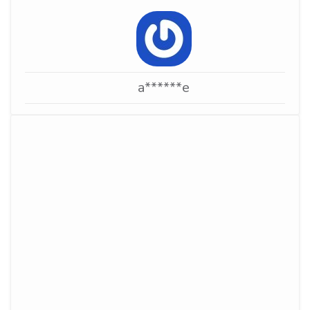
a******e