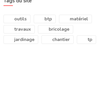
Tags du site
outils
btp
matériel
travaux
bricolage
jardinage
chantier
tp