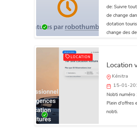
de: Suivre tou
de change dans
dotation touris
change des dev
clients. Blog 
de change, FAQ,
LOCATION
Location v
Kénitra
15-01-20
Nobti numéro 1
Plein d'offres
nobti.