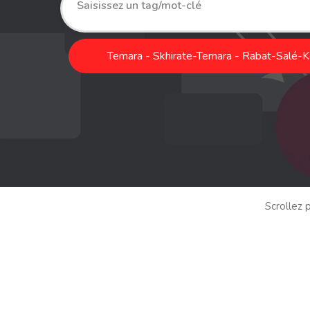
Temara - Skhirate-Temara - Rabat-Salé-K
Scrollez p