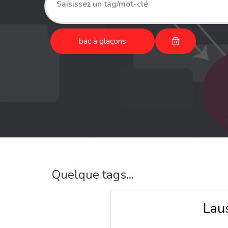
bac à glaçons
Quelque tags...
Lau