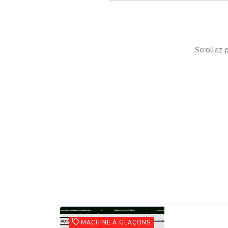
Scrollez p
MACHINE À GLAÇONS