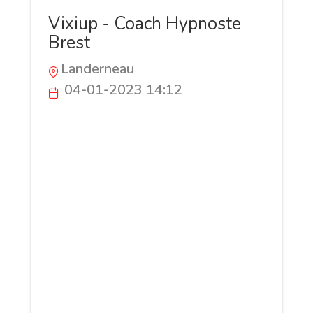
Vixiup - Coach Hypnoste
Brest
Landerneau
04-01-2023 14:12
Si vous êtes confronté à des difficultés
relationnelles, des peurs ou un mal-être,
ou si vous vous interrogez sur votre place
et le sens de votre vie, je suis Virginie
Moulay et je peux vous aider à
transformer vos doutes en libérations. En
utilisant un accompagnement sur-mesure
combinant le coaching, l'hypnose
humaniste et d'autres outils, nous
pouvons travailler ensemble pour vous
aider à retrouver confiance en vous, à