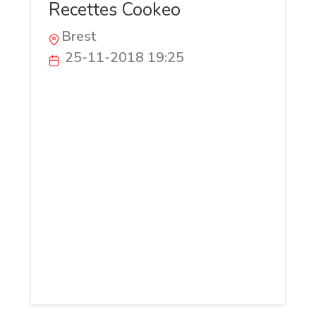
Recettes Cookeo
Brest
25-11-2018 19:25
Recettes Cookeo est un site vous
proposant des tonnes de recettes pour
votre appareil multicuiseur Moulinex
Cookeo. Notre site est le plus ancien et le
plus gros des sites de recettes pour le
Cookeo. Notre base de donnée est
tellement grosse que vous ne trouverez
jamais d'autre site avec autant de
recettes, Vous pourrez très facilement
trouver une idée de recette à préparer
avec votre Cookeo.