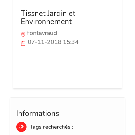
Tissnet Jardin et
Environnement
Fontevraud
07-11-2018 15:34
Des produits professionnels et innovants
avec le meilleur rapport qualité-prix du
marché conçus pour les jardiniers,
paysagistes, collectivités et producteurs.
Informations
Tags recherchés :