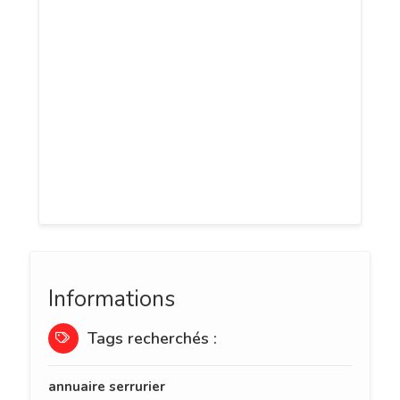
de système de sécurité ou une réparation
de porte blindée, je suis là pour vous
aider. Je propose des services de qualité
à des prix compétitifs et je suis spécialisé
dans l'installation de serrures A2P haute
sécurité pour garantir la sécurité de votre
domicile ou de votre entreprise. N'hésitez
pas à me contacter pour un devis
Informations
Tags recherchés :
annuaire serrurier